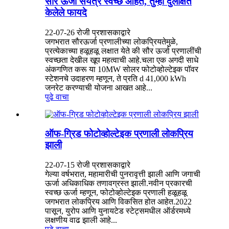
सौर ऊर्जा संयंत्रे स्वच्छ आहेत, तुम्ही दुर्लक्षित
केलेले फायदे
22-07-26 रोजी प्रशासकाद्वारे
जगभरात सौरऊर्जा प्रणालीच्या लोकप्रियतेमुळे,
प्रत्येकाच्या हळूहळू लक्षात येते की सौर ऊर्जा प्रणालींची
स्वच्छता देखील खूप महत्वाची आहे.चला एक अगदी साधे
अंकगणित करू या 10MW सोलर फोटोव्होल्टेइक पॉवर
स्टेशनचे उदाहरण म्हणून, ते प्रति d 41,000 kWh
जनरेट करण्याची योजना आखत आहे...
पुढे वाचा
ऑफ-ग्रिड फोटोव्होल्टेइक प्रणाली लोकप्रिय
झाली
22-07-15 रोजी प्रशासकाद्वारे
गेल्या वर्षभरात, महामारीची पुनरावृत्ती झाली आणि जगाची
ऊर्जा अधिकाधिक तणावग्रस्त झाली.नवीन प्रकारची
स्वच्छ ऊर्जा म्हणून, फोटोव्होल्टेइक प्रणाली हळूहळू
जगभरात लोकप्रिय आणि विकसित होत आहेत.2022
पासून, युरोप आणि युनायटेड स्टेट्समधील ऑर्डरमध्ये
लक्षणीय वाढ झाली आहे...