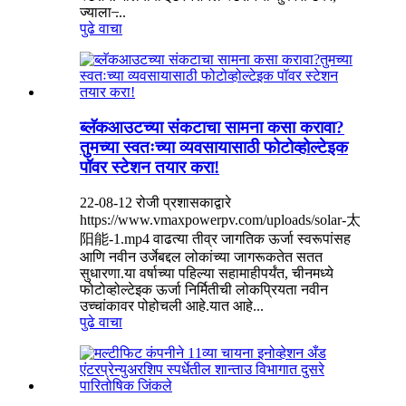
ज्याला ̶...
पुढे वाचा
ब्लॅकआउटच्या संकटाचा सामना कसा करावा?
तुमच्या स्वतःच्या व्यवसायासाठी फोटोव्होल्टेइक
पॉवर स्टेशन तयार करा!
22-08-12 रोजी प्रशासकाद्वारे
https://www.vmaxpowerpv.com/uploads/solar-太
阳能-1.mp4 वाढत्या तीव्र जागतिक ऊर्जा स्वरूपांसह
आणि नवीन उर्जेबद्दल लोकांच्या जागरूकतेत सतत
सुधारणा.या वर्षाच्या पहिल्या सहामाहीपर्यंत, चीनमध्ये
फोटोव्होल्टेइक ऊर्जा निर्मितीची लोकप्रियता नवीन
उच्चांकावर पोहोचली आहे.यात आहे...
पुढे वाचा