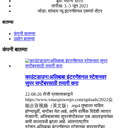
बूथ: मैदानी M10
तारीख: 3.-5 जून 2021
जोडा: शांघाय न्यू इंटरनॅशनल एक्स्पो सेंटर
बातम्या
कंपनी बातम्या
उद्योग बातम्या
कंपनी बातम्या
काउंटडाउन!अलिबाबा इंटरनॅशनल स्टेशनवर
सुपर सप्टेंबरसाठी तयारी करा
22-08-26 रोजी प्रशासकाद्वारे
https://www.vmaxpowerpv.com/uploads/2022众
能企宣视频（英文版）.mp4 तुम्हाला माहित
होण्यापूर्वी, सप्टेंबर येत आहे, आणि वार्षिक विदेशी व्यापार
मेजवानी, अलिबाबाच्या सुपरसेप्टेंबरला एक आठवड्यापेक्षा
कमी कालावधी झाला आहे. आंतरराष्ट्रीय
स्टेशन.अलिबाबा इंटरनॅशनल स्टेशनचा सुपरसप्टेंबर,