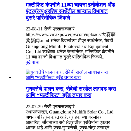
मल्टीफिट कंपनीने 11व्या चायना इनोव्हेशन अँड
एंटरप्रेन्युअरशिप स्पर्धेतील शान्ताउ विभागात
दुसरे पारितोषिक जिंकले
22-08-11 रोजी प्रशासकाद्वारे
https://www.vmaxpowerpv.com/uploads/大赛获
奖新闻.mp4 अनेक दिवसांच्या तीव्र स्पर्धेनंतर, शेवटी
Guangdong Multifit Photovoltaic Equipment
Co., Ltd.स्पर्धेच्या अनेक फेऱ्यांनंतर, मल्टिफिट कंपनीने
11 च्या शान्तौ विभागात दुसरे पारितोषिक जिंकले...
पुढे वाचा
गुणवत्तेचे पालन करा, सेवेची सखोल लागवड करा
आणि “मल्टीफिट” ब्रँड तयार करा
22-07-29 रोजी प्रशासकाद्वारे
स्थापनेपासून, Guangdong Multifit Solar Co., Ltd.
अथक परिश्रम करत आहे, ग्राहकांच्या गरजांवर
आधारित, जीवनाच्या सर्व क्षेत्रातील प्रतिभांना एकत्र
आणत आहे आणि उच्च-गुणवत्तेची, उच्च-तंत्र उत्पादने