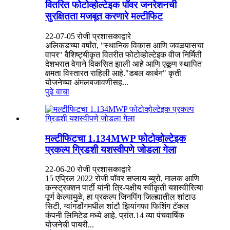
वितरित फोटोव्होल्टेइक पॉवर जनरेशनची
सुरक्षितता मजबूत करणारे मल्टीफिट
22-07-05 रोजी प्रशासकाद्वारे
अलिकडच्या वर्षांत, "स्थानिक विकास आणि जवळपासचा
वापर" वैशिष्ट्यीकृत वितरीत फोटोव्होल्टेइक वीज निर्मिती
देशभरात वेगाने विकसित झाली आहे आणि एकूण स्थापित
क्षमता विस्तारत राहिली आहे."डबल कार्बन" कृती
योजनेच्या अंमलबजावणीसह...
पुढे वाचा
मल्टीफिटचा 1.134MWP फोटोव्होल्टेइक
प्रकल्प ग्रिडशी यशस्वीपणे जोडला गेला
22-06-20 रोजी प्रशासकाद्वारे
15 एप्रिल 2022 रोजी पॉवर सप्लाय ब्युरो, मालक आणि
कन्स्ट्रक्शन पार्टी यांनी त्रि-पक्षीय स्वीकृती यशस्वीरित्या
पूर्ण केल्यामुळे, हा प्रकल्प जिनपिंग जिल्ह्यातील शांटाउ
सिटी, ग्वांगडोंगमधील शांटौ झियांगफा फिशिंग टॅकल
कंपनी लिमिटेड मध्ये आहे. प्रांत.14 व्या पंचवार्षिक
योजनेची पायरी...