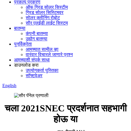
प्रकल्प प्रकरण
ऑफ ग्रिड सोलर सिस्टीम
ग्रिड सोलर सिस्टिमवर
सोलर क्लीनिंग रोबोट
सौर एलईडी लाईट सिस्टम
बातम्या
कंपनी बातम्या
उद्योग बातम्या
पुनर्विक्रेता
आमच्यात सामील व्हा
वारंवार विचारले जाणारे प्रश्न
आमच्याशी संपर्क साधा
डाउनलोड करा
उपयोगकर्ता पुस्तिका
सॉफ्टवेअर
English
चला 2021SNEC प्रदर्शनात सहभागी
होऊ या