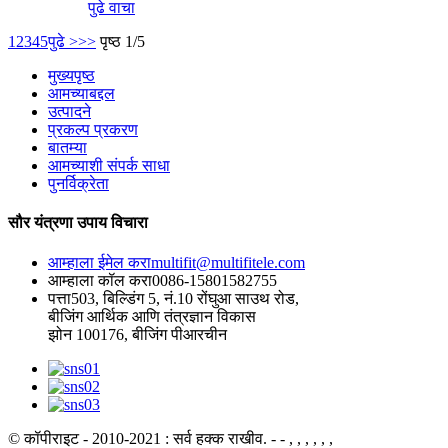
पुढे वाचा
1
2
3
4
5
पुढे >
>>
पृष्ठ 1/5
मुख्यपृष्ठ
आमच्याबद्दल
उत्पादने
प्रकल्प प्रकरण
बातम्या
आमच्याशी संपर्क साधा
पुनर्विक्रेता
सौर यंत्रणा उपाय विचारा
आम्हाला ईमेल करा
multifit@multifitele.com
आम्हाला कॉल करा
0086-15801582755
पत्ता
503, बिल्डिंग 5, नं.10 रोंघुआ साउथ रोड,
बीजिंग आर्थिक आणि तंत्रज्ञान विकास
झोन 100176, बीजिंग पीआरचीन
© कॉपीराइट - 2010-2021 : सर्व हक्क राखीव.
- - , , , , , ,