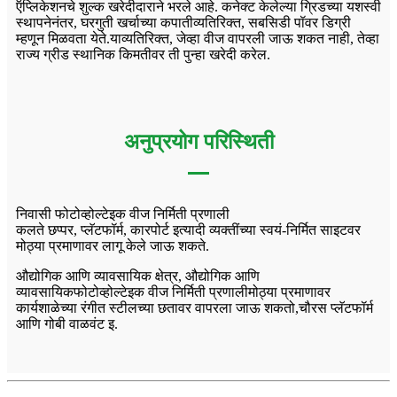
ऍप्लिकेशनचे शुल्क खरेदीदाराने भरले आहे. कनेक्ट केलेल्या ग्रिडच्या यशस्वी
स्थापनेनंतर, घरगुती खर्चाच्या कपातीव्यतिरिक्त, सबसिडी पॉवर डिग्री
म्हणून मिळवता येते.याव्यतिरिक्त, जेव्हा वीज वापरली जाऊ शकत नाही, तेव्हा
राज्य ग्रीड स्थानिक किमतीवर ती पुन्हा खरेदी करेल.
अनुप्रयोग परिस्थिती
निवासी फोटोव्होल्टेइक वीज निर्मिती प्रणाली
कलते छप्पर, प्लॅटफॉर्म, कारपोर्ट इत्यादी व्यक्तींच्या स्वयं-निर्मित साइटवर
मोठ्या प्रमाणावर लागू केले जाऊ शकते.
औद्योगिक आणि व्यावसायिक क्षेत्र, औद्योगिक आणि
व्यावसायिक
फोटोव्होल्टेइक वीज निर्मिती प्रणाली
मोठ्या प्रमाणावर
कार्यशाळेच्या रंगीत स्टीलच्या छतावर वापरला जाऊ शकतो,
चौरस प्लॅटफॉर्म
आणि गोबी वाळवंट इ.