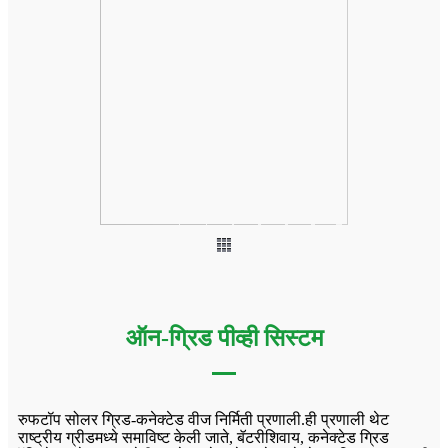
ऑन-ग्रिड पीव्ही सिस्टम
रुफटॉप सोलर ग्रिड-कनेक्टेड वीज निर्मिती प्रणाली.ही प्रणाली थेट
राष्ट्रीय ग्रीडमध्ये समाविष्ट केली जाते, बॅटरीशिवाय, कनेक्टेड ग्रिड