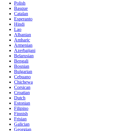
Polish
Basque
Catalan
Esperanto
Hindi
Lao
Albanian
Amharic
Armenian
Azerbaijani
Belarusian
Bengali
Bosnian
Bulgarian
Cebuano
Chichewa
Corsican
Croatian
Dutch
Estonian
Filipino
Finnish
Frisian
Galician
Georgian